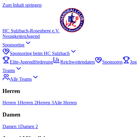
Zum Inhalt springen
HC Sulzbach-Rosenberg e.V.
Neuigkeiten
Jugend
Sponsoring
Sponsoring beim HC Sulzbach
Elite-Jugendförderung
Reichweitendaten
Sponsoren
Jug
Teams
Alle Teams
Herren
Herren 1
Herren 2
Herren 3
Alte Herren
Damen
Damen 1
Damen 2