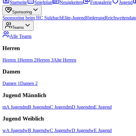
Startseite
Spielplan
Neuigkeiten
Fotogalerie
Jugend
Sponsoring
Sponsoring beim HC Sulzbach
Elite-Jugendförderung
Reichweitendat
Teams
Alle
Teams
Herren
Herren 1
Herren 2
Herren 3
Alte Herren
Damen
Damen 1
Damen 2
Jugend Männlich
mA Jugend
mB Jugend
mC Jugend
mD Jugend
mE Jugend
Jugend Weiblich
wA Jugend
wB Jugend
wC Jugend
wD Jugend
wE Jugend