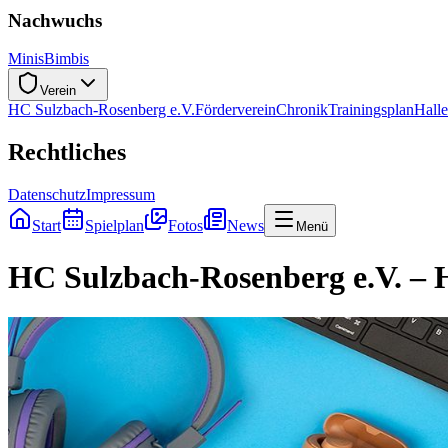
Nachwuchs
Minis
Bimbis
Verein
HC Sulzbach-Rosenberg e.V.
Förderverein
Chronik
Trainingsplan
Hall
Rechtliches
Datenschutz
Impressum
Start
Spielplan
Fotos
News
Menü
HC Sulzbach-Rosenberg e.V. – 