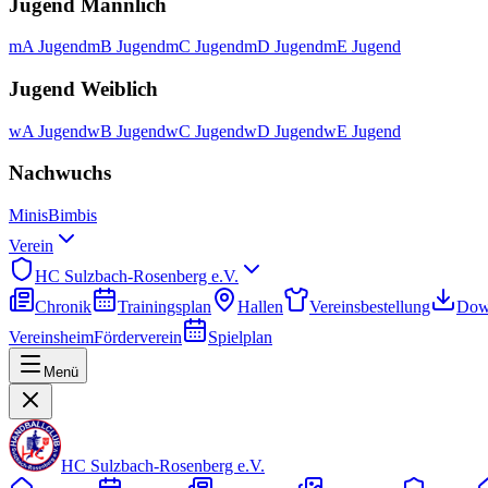
Jugend Männlich
mA Jugend
mB Jugend
mC Jugend
mD Jugend
mE Jugend
Jugend Weiblich
wA Jugend
wB Jugend
wC Jugend
wD Jugend
wE Jugend
Nachwuchs
Minis
Bimbis
Verein
HC Sulzbach-Rosenberg e.V.
Chronik
Trainingsplan
Hallen
Vereinsbestellung
Dow
Vereinsheim
Förderverein
Spielplan
Menü
HC Sulzbach-Rosenberg e.V.